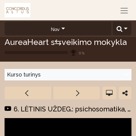
Nav
AureaHeart s⇆veikimo mokykla
0
%
Kurso turinys
6. LĖTINIS UŽDEG.: psichosomatika, visuomenė, pilnatvė, dvasinis lygmuo.