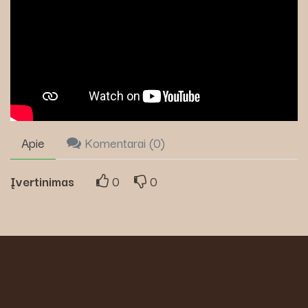
Apie
Komentarai (
0
)
Įvertinimas
0
0