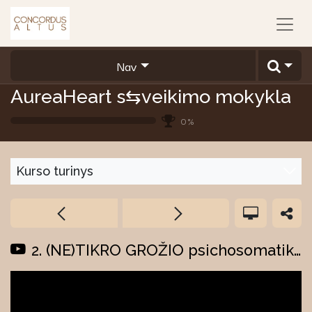
Nav
AureaHeart s⇆veikimo mokykla
0
%
Kurso turinys
2. (NE)TIKRO GROŽIO psichosomatika: implantai, tatuiruotės, priauguinimas.