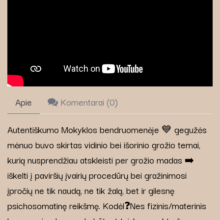
Apie
Komentarai (
0
)
Autentiškumo Mokyklos bendruomenėje 💙 gegužės
mėnuo buvo skirtas vidinio bei išorinio grožio temai,
kurią nusprendžiau atskleisti per grožio madas ➡️
iškelti į paviršių įvairių procedūrų bei gražinimosi
įpročių ne tik naudą, ne tik žalą, bet ir gilesnę
psichosomatinę reikšmę. Kodėl❓Nes fizinis/materinis