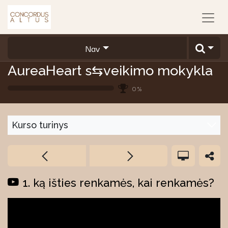
Nav
AureaHeart s⇆veikimo mokykla
0
%
Kurso turinys
1. ką išties renkamės, kai renkamės?