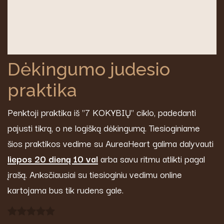
Dėkingumo judesio
praktika
Penktoji praktika iš "7 KOKYBIŲ" ciklo, padedanti
pajusti tikrą, o ne logišką dėkingumą. Tiesioginiame
šios praktikos vedime su AureaHeart galima dalyvauti
liepos 20 dieną 10 val
arba savu ritmu atlikti pagal
įrašą. Anksčiausiai su tiesioginiu vedimu online
kartojama bus tik rudens gale.